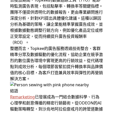
告投放期間，Topkee的數據追踪工具（TTO）能即
時監測廣告表現，包括點擊率、轉換率等關鍵指標。
團隊不僅提供透明化的數據報告，更由專業顧問進行
深度分析，針對KPI提出具體優化建議。這種以歸因
分析為基礎的策略，讓企業能精準掌握廣告成效，並
根據數據動態調整行銷方向，例如優化產品定位或修
正受眾設定，從而持續提升廣告投資報酬率
（ROI）。
整體而言，Topkee的廣告服務透過技術整合、客群
精準分眾及數據驅動的優化流程，協助企業在競爭激
烈的數位廣告環境中實現更高的行銷效益。從代碼埋
點到成效分析，每個環節皆緊扣提升轉換率與品牌價
值的核心目標，為客戶打造兼具效率與彈性的再營銷
解決方案。
結語
Remarketing
已發展成為一門結合數據科學、行為
心理學和創意傳播的精密行銷藝術。從ODEON的AI
驅動策略轉型，到沙烏地阿拉伯齋戒月的跨管道數據