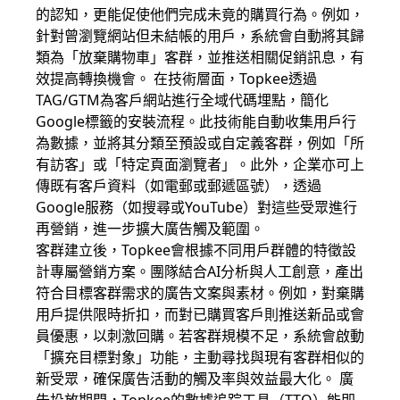
的認知，更能促使他們完成未竟的購買行為。例如，
針對曾瀏覽網站但未結帳的用戶，系統會自動將其歸
類為「放棄購物車」客群，並推送相關促銷訊息，有
效提高轉換機會。 在技術層面，Topkee透過
TAG/GTM為客戶網站進行全域代碼埋點，簡化
Google標籤的安裝流程。此技術能自動收集用戶行
為數據，並將其分類至預設或自定義客群，例如「所
有訪客」或「特定頁面瀏覽者」。此外，企業亦可上
傳既有客戶資料（如電郵或郵遞區號），透過
Google服務（如搜尋或YouTube）對這些受眾進行
再營銷，進一步擴大廣告觸及範圍。
客群建立後，Topkee會根據不同用戶群體的特徵設
計專屬營銷方案。團隊結合AI分析與人工創意，產出
符合目標客群需求的廣告文案與素材。例如，對棄購
用戶提供限時折扣，而對已購買客戶則推送新品或會
員優惠，以刺激回購。若客群規模不足，系統會啟動
「擴充目標對象」功能，主動尋找與現有客群相似的
新受眾，確保廣告活動的觸及率與效益最大化。 廣