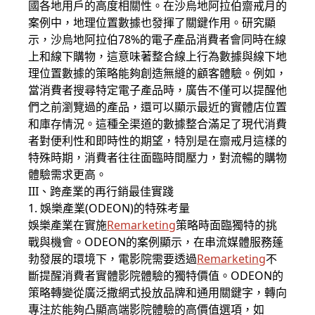
國各地用戶的高度相關性。在沙烏地阿拉伯齋戒月的
案例中，地理位置數據也發揮了關鍵作用。研究顯
示，沙烏地阿拉伯78%的電子產品消費者會同時在線
上和線下購物，這意味著整合線上行為數據與線下地
理位置數據的策略能夠創造無縫的顧客體驗。例如，
當消費者搜尋特定電子產品時，廣告不僅可以提醒他
們之前瀏覽過的產品，還可以顯示最近的實體店位置
和庫存情況。這種全渠道的數據整合滿足了現代消費
者對便利性和即時性的期望，特別是在齋戒月這樣的
特殊時期，消費者往往面臨時間壓力，對流暢的購物
體驗需求更高。
III、跨產業的再行銷最佳實踐
1. 娛樂產業(ODEON)的特殊考量
娛樂產業在實施
Remarketing
策略時面臨獨特的挑
戰與機會。ODEON的案例顯示，在串流媒體服務蓬
勃發展的環境下，電影院需要透過
Remarketing
不
斷提醒消費者實體影院體驗的獨特價值。ODEON的
策略轉變從廣泛撒網式投放品牌和通用關鍵字，轉向
專注於能夠凸顯高端影院體驗的高價值選項，如