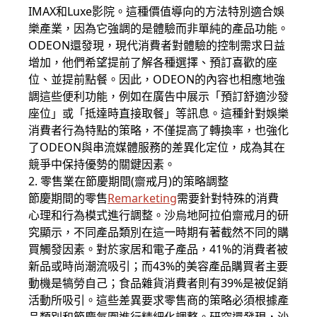
IMAX和Luxe影院。這種價值導向的方法特別適合娛
樂產業，因為它強調的是體驗而非單純的產品功能。
ODEON還發現，現代消費者對體驗的控制需求日益
增加，他們希望提前了解各種選擇、預訂喜歡的座
位、並提前點餐。因此，ODEON的內容也相應地強
調這些便利功能，例如在廣告中展示「預訂舒適沙發
座位」或「抵達時直接取餐」等訊息。這種針對娛樂
消費者行為特點的策略，不僅提高了轉換率，也強化
了ODEON與串流媒體服務的差異化定位，成為其在
競爭中保持優勢的關鍵因素。
2. 零售業在節慶期間(齋戒月)的策略調整
節慶期間的零售
Remarketing
需要針對特殊的消費
心理和行為模式進行調整。沙烏地阿拉伯齋戒月的研
究顯示，不同產品類別在這一時期有著截然不同的購
買觸發因素。對於家居和電子產品，41%的消費者被
新品或時尚潮流吸引；而43%的美容產品購買者主要
動機是犒勞自己；食品雜貨消費者則有39%是被促銷
活動所吸引。這些差異要求零售商的策略必須根據產