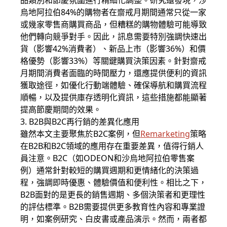
品類別和節慶氛圍進行精細化調整。研究還發現，沙
烏地阿拉伯84%的購物者在齋戒月期間通常只從一家
或幾家零售商購買商品，但糟糕的購物體驗可能導致
他們轉向競爭對手。因此，訊息需要特別強調快速出
貨（影響42%消費者）、新品上市（影響36%）和價
格優勢（影響33%）等關鍵購買決策因素。針對齋戒
月期間消費者面臨的時間壓力，還應提供便利的資訊
獲取途徑，如優化行動端體驗、確保導航和購買流程
順暢，以及提供庫存透明化資訊，這些措施都能顯著
提高節慶期間的效果。
3. B2B與B2C再行銷的差異化應用
雖然本文主要聚焦於B2C案例，但
Remarketing
策略
在B2B和B2C領域的應用存在重要差異，值得行銷人
員注意。B2C（如ODEON和沙烏地阿拉伯零售案
例）通常針對較短的購買週期和更情緒化的決策過
程，強調即時優惠、體驗價值和便利性。相比之下，
B2B面對的是更長的銷售週期、多個決策者和更理性
的評估標準。B2B需要提供更多教育性內容和專業證
明，如案例研究、白皮書或產品演示。然而，兩者都