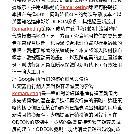
升轉換率與顧客忠誠度的關鍵策略。根據最新行業數
據顯示，採用AI驅動的
Remarketing
策略可將轉換
率提升高達43%，同時降低46%的每次點擊成本。以
英國知名連鎖影院ODEON為例，其透過重新設計
Remarketing
策略，成功在競爭激烈的串流媒體時
代維持市場地位。另一方面，沙烏地阿拉伯的零售業
者在齋戒月期間，也透過整合地理位置與行為數據的
策略，創造了顯著的業績成長。本文將深入探討核心
概念、數據驅動策略設計，以及跨產業的最佳實踐案
例，幫助行銷人員在隱私保護的新時代下，有效運用
這一強大工具。
I、Google 再行銷的核心概念與價值
1. 定義再行銷與其對顧客忠誠度的影響
Remarketing
是一種針對曾經與品牌有過互動但尚
未完成轉換的潛在客戶進行再次行銷的策略。這種策
略的核心價值在於它能夠將已經表現出興趣的用戶重
新帶回轉換漏斗，大幅提高行銷投資的回報率。在
ODEON的案例中，策略的轉變直接影響了顧客忠誠
度的建立。ODEON發現，現代消費者越來越傾向於