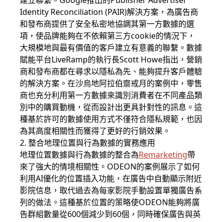
建立聯繫。Google推出的Publisher Advertiser
Identity Reconciliation (PAIR)解決方案，為廣告商
和發布商提供了安全私密地協調其第一方數據的選
項，使品牌能夠在不依賴第三方cookie的情況下，
大規模地與最有價值的客戶建立有意義的聯繫。數據
賦能平台LiveRamp的執行長Scott Howe指出，營銷
商和發布商都在尋求以隱私為先、能夠提升客戶體驗
的解決方案。在沙烏地阿拉伯齋戒月的案例中，零售
商也充分利用第一方數據來識別消費者在不同產品類
別中的購買動機，從而設計出更具針對性的訊息。這
種基於許可的數據使用方式不僅符合隱私規範，也因
為其高度相關性而獲得了更好的行銷效果。
2. 整合地理位置與行為數據的實務應用
地理位置數據與行為數據的整合為
Remarketing
帶
來了強大的情境相關性。ODEON的案例展示了如何
利用AI優化的位置插入功能，在廣告中自動顯示附近
影院信息，取代過去為每家影院手動設置單獨廣告系
列的做法。這種基於位置的策略使ODEON能夠將廣
告群組數量從600個減少到60個，同時確保廣告與英