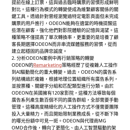
提前在線上訂票，這與過去臨時購票的習慣形成鮮明
對比。這種行為模式的轉變使成為維繫顧客關係的關
鍵工具。透過針對曾經瀏覽過特定電影頁面但未完成
購票的用戶進行，ODEON能夠在適當的時機提醒這
些潛在顧客，強化他們對影院體驗的記憶與渴望。這
種策略不僅提高了單次轉換率，更重要的是培養了顧
客長期選擇ODEON而非串流媒體服務的習慣，從而
建立起穩固的品牌忠誠度。
2. 分析ODEON案例中再行銷策略的轉變
ODEON的
Remarketing
策略經歷了從複雜人工操作
到AI驅動簡化的重大轉變。過去，ODEON的廣告系
列結構過於複雜，根據地理位置組織所有廣告系列，
並按票種、關鍵字分組和匹配類型進行分類。由於
ODEON在英國擁有120家影院，這種方法導致每個
廣告系列產生數百個不同的廣告群組，全部需要手動
管理。這種高度精細化的人工操作方式不僅需要團隊
投入大量精力，而且開始限制業務成長，從不斷下降
的曝光份額中可見一斑。ODEON與代理商MG
OMD合作後，轉向了更簡化、由人工智慧驅動的架