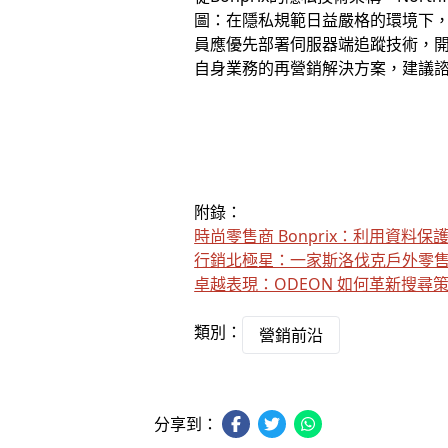
圖：在隱私規範日益嚴格的環境下
員應優先部署伺服器端追蹤技術，開發
自身業務的再營銷解決方案，建議
附錄：
時尚零售商 Bonprix：利用資料
行銷北極星：一家斯洛伐克戶外零
卓越表現：ODEON 如何革新搜尋
類別：
營銷前沿
分享到：