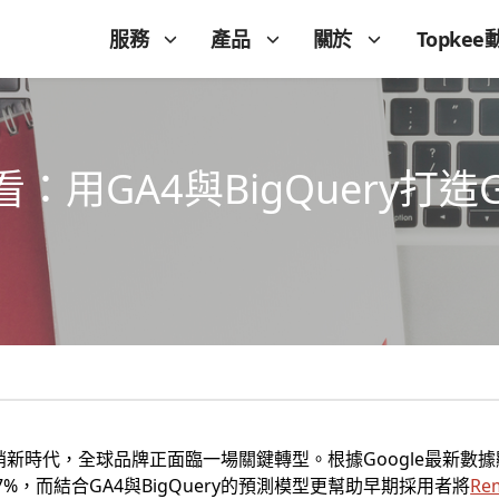
服務
產品
關於
Topkee
用GA4與BigQuery打造
行銷新時代，全球品牌正面臨一場關鍵轉型。根據Google最新數據
7%，而結合GA4與BigQuery的預測模型更幫助早期採用者將
Re