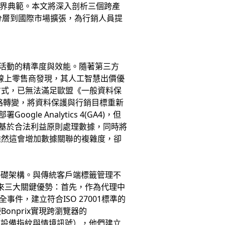
為業界典範。本文將深入剖析三個跨產
分層到國際市場擴張，為行銷人員提
銷活動的精準度與效能。隨著第三方
線上零售商發現，其人工智慧出價優
方式，已無法滿足歐盟《一般資料保
性的策略轉變，將資料保護與行銷目標重新
 Analytics 4(GA4)，但
能基於合法利益原則處理數據，同時將
雖然這會增加數據關聯的複雜度，卻
心追蹤基礎架構。與傳統客戶端標籤管理不
帶來三大關鍵優勢：首先，作為代理中
件，建立符合ISO 27001標準的
nprix實現跨瀏覽器的
、設備指紋與情境訊號），他們建立