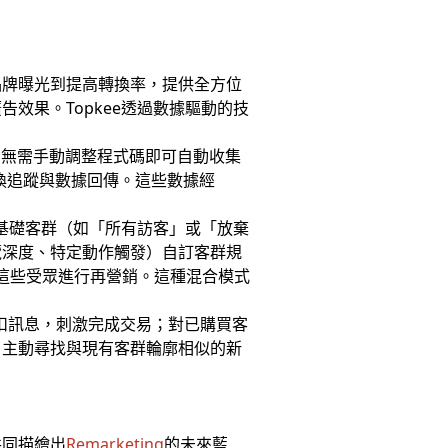
品牌曝光到提高轉換率，提供全方位
效果。Topkee透過數據驅動的技
籤，無需手動調整程式碼即可自動收集
換追蹤與數據回傳。這些數據經
成基礎客群（如「所有訪客」或「放棄
覽深度、特定動作觸發）自訂客群規
）對這些受眾進行再營銷。這種混合模式
折扣訊息，刺激完成交易；對已購買客
，主動尋找與現有客群輪廓相似的新
例共同描繪出
Remarketing
的未來藍