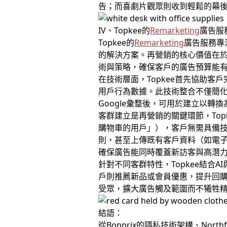
告；而喜劇片觀眾則收到輕鬆的幕後
IV、Topkee的
Remarketing
廣告服
Topkee的
Remarketing
廣告服務專
的解決方案。再營銷的核心價值在於
術與策略，確保客戶的廣告預算能
在技術層面，Topkee首先協助客
用戶行為數據。此技術整合不僅簡化
Google彙整後，可用於建立以
客群建立是再營銷的關鍵環節，To
購物車的用戶」），客戶無需具備
則，甚至上傳既有客戶資料（如電子郵
確保廣告能同時覆蓋新訪客與高潛
針對不同客群特性，Topkee結
戶則推薦新品或會員優惠，提升回
受眾，擴大廣告觸及範圍而不犧牲
結語：
從Bonprix的隱私技術架構、Nor