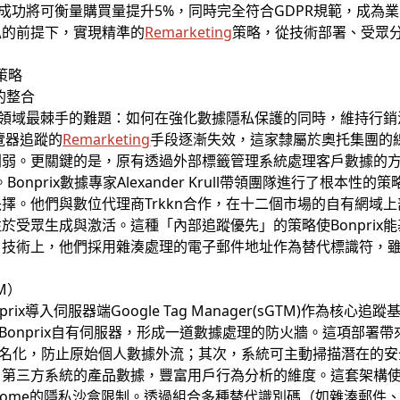
ix成功將可衡量購買量提升5%，同時完全符合GDPR規範，成
私的前提下，實現精準的
Remarketing
策略，從技術部署、受眾
策略
銷的整合
位行銷領域最棘手的難題：如何在強化數據隱私保護的同時，維持行
覽器追蹤的
Remarketing
手段逐漸失效，這家隸屬於奧托集團的
削弱。更關鍵的是，原有透過外部標籤管理系統處理客戶數據的
Bonprix數據專家Alexander Krull帶領團隊進行了根本
們與數位代理商Trkkn合作，在十二個市場的自有網域上部署Google
於受眾生成與激活。這種「內部追蹤優先」的策略使Bonprix
。技術上，他們採用雜湊處理的電子郵件地址作為替代標識符，
M）
rix導入伺服器端Google Tag Manager(sGTM)作為核
Bonprix自有伺服器，形成一道數據處理的防火牆。這項部署
名化，防止原始個人數據外流；其次，系統可主動掃描潛在的安全事
第三方系統的產品數據，豐富用戶行為分析的維度。這套架構使Bo
rome的隱私沙盒限制。透過組合多種替代識別碼（如雜湊郵件