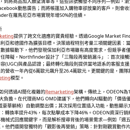
面，到將商品加入願望清單等。這些訊號觸發不同序列—例如，
Facebook動態廣告；而將帳篷加入購物車卻放棄的客戶，則會
inder在羅馬尼亞市場實現年增50%的佳績。
析
keting
提供了跨文化適應的寶貴經驗。透過Google Market F
加利亞和德國作為擴張目標。決策過程特別考量三項關鍵因素：
在數據驅動下，他們發現保加利亞市場雖有高度需求，但競爭者
障礙，Northfinder設計了「三階段再營銷漏斗」：首次
容(UGC)與產品認證；最終轉化階段則提供當地語系的客服支
的營收一年內從6萬歐元飆升至26.4萬歐元。更關鍵的是，團
eting
模型。
如何透過AI簡化複雜的
Remarketing
架構。傳統上，ODEON為
大負擔。在代理商MG OMD建議下，他們轉向AI驅動的「價值優
X或豪華躺椅）自動調整出價；其次採用位置插入功能，動態顯示
轉換率提升43%，每次點擊成本下降46%。ODEON資深行銷經理
再機械式回應關鍵字，而是解析搜尋背後的場景需求—例如「週
惠。他們還開發獨特的「觀影後再營銷」策略：針對剛觀賞動作