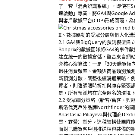
了一套「混合辨識系統」，即使在S
速啟動」專案，將GA4與Google A
與客戶數據平台(CDP)形成閉環，
II、數據驅動的受眾分層與個人化溝
2.1 GA4與BigQuery的預測模型建
Bonprix的數據團隊將GA4的事件
建立統一的數據倉儲，整合來自網站
套核心演算法：一是「30天購買傾
過往消費頻率、金額與商品類別預
新預測分數，調整後續溝通策略。
覽者，則強調限時折扣與庫存緊張訊息
是，所有預測均在完全匿名的環境下
2.2 受眾細分策略（新客/舊客、興
斯洛伐克戶外品牌Northfinde
Anastasiia Piliayeva
雪、露營）劃分。這種結構使團隊
而對已購買客戶則推送相容裝備的組合