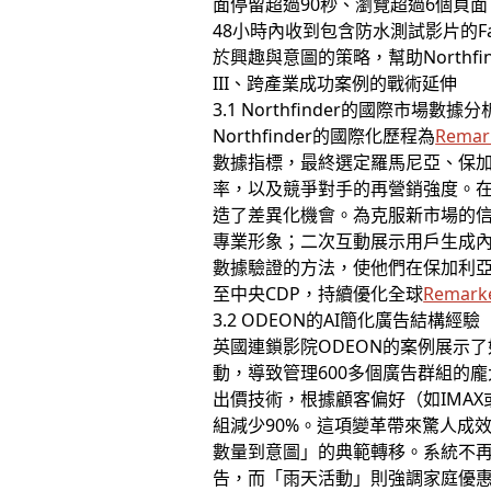
面停留超過90秒、瀏覽超過6個頁
48小時內收到包含防水測試影片的
於興趣與意圖的策略，幫助Northf
III、跨產業成功案例的戰術延伸
3.1 Northfinder的國際市場數據分
Northfinder的國際化歷程為
Remar
數據指標，最終選定羅馬尼亞、保
率，以及競爭對手的再營銷強度。
造了差異化機會。為克服新市場的信任
專業形象；二次互動展示用戶生成內
數據驗證的方法，使他們在保加利亞
至中央CDP，持續優化全球
Remark
3.2 ODEON的AI簡化廣告結構經驗
英國連鎖影院ODEON的案例展示了
動，導致管理600多個廣告群組的龐
出價技術，根據顧客偏好（如IMA
組減少90%。這項變革帶來驚人成效：
數量到意圖」的典範轉移。系統不
告，而「雨天活動」則強調家庭優