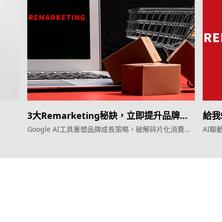
3大Remarketing秘訣，立即提升品牌轉
給我5
換率
Google AI工具重塑品牌成長策略，破解碎片化消費者
AI
旅程
服務
產品
效益型Google廣告服務
Weber Web bu