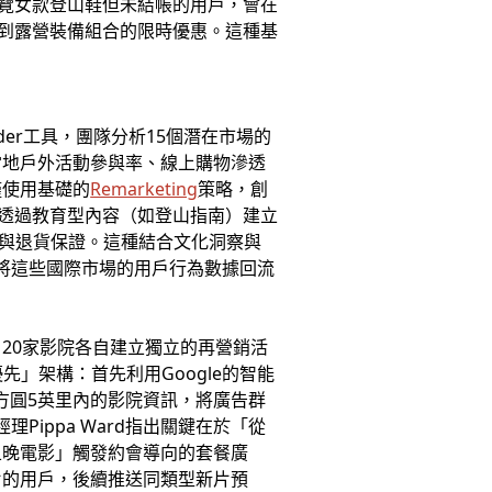
瀏覽女款登山鞋但未結帳的用戶，會在
收到露營裝備組合的限時優惠。這種基
inder工具，團隊分析15個潛在市場的
當地戶外活動參與率、線上購物滲透
僅使用基礎的
Remarketing
策略，創
接觸透過教育型內容（如登山指南）建立
援與退貨保證。這種結合文化洞察與
隊將這些國際市場的用戶行為數據回流
120家影院各自建立獨立的再營銷活
先」架構：首先利用Google的智能
方圓5英里內的影院資訊，將廣告群
Pippa Ward指出關鍵在於「從
五晚電影」觸發約會導向的套餐廣
片的用戶，後續推送同類型新片預