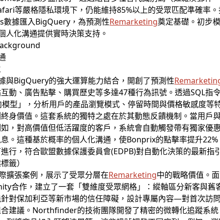
afari等嚴格隱私環境下，仍能維持85%以上的受眾匹配準確率
ds數據匯入BigQuery，為預測性
Remarketing
奠定基礎。初步模
為個人化溝通提供實時決策支持。
通
立
數據與BigQuery的強大運算能力結合，開創了預測性
Remarketin
互動、廣告點擊、購買歷史等多達47種行為訊號。透過SQL指
向模型」，分析用戶的產品瀏覽模式、停留時間與價格敏感度等
測終身價值。這套系統的獨特之處在於其動態反饋機制。當用戶
例如，對高價值但低活躍度的客戶，系統會自動觸發帶有獨家優
。這種基於概率的個人化溝通，使Bonprix的點擊率提升22
進行，符合歐盟數據保護委員會(EDPB)對自動化決策的最新指
趣標籤）
r的國際擴張案例，展示了受眾分層在
Remarketing
中的戰略價值。面
與代理商Dexfinity合作，建立了一套「雙維度受眾網格」：縱軸區分
能針對保加利亞等新市場的信任障礙，設計專屬內容—對首次訪
建議。Northfinder的技術團隊開發了精密的微轉化追蹤