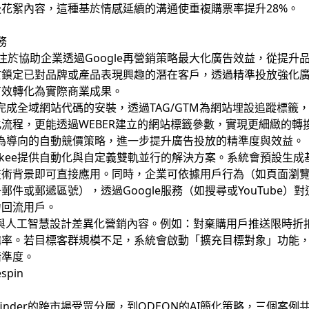
花絮內容，這種基於情感延續的溝通使重複購票率提升28%。
務
注於協助企業透過Google再營銷策略最大化廣告效益，從提升
鎖定已對品牌或產品表現興趣的潛在客戶，透過精準投放強化廣告
有效轉化為實際商業成果。
戶完成全域網站代碼的安裝，透過TAG/GTM為網站埋設追蹤標
流程，更能透過WEBER建立的網站標籤參數，實現更細緻的轉
轉換為導向的自動競價策略，進一步提升廣告投放的精準度與效益。
pkee提供自動化與自定義雙軌並行的解決方案。系統會預設生
技術背景即可直接應用。同時，企業可依據用戶行為（如頁面瀏
件或郵遞區號），透過Google服務（如搜尋或YouTube
力回流用戶。
合AI與人工智慧設計差異化營銷內容。例如：對棄購用戶推送限時
購率。若目標客群規模不足，系統會啟動「擴充目標對象」功能
精準度。
thfinder的跨市場受眾分層，到ODEON的AI簡化策略，三個案