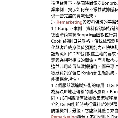
這個背景下，德國時尚電商Bonpr
業案例，揭示如何在不犧牲數據隱
供一套完整的實戰框架。
I、
Remarketing
與資料保護的平衡
1.1 Bonprix案例：資料保護與行
德國時尚電商Bonprix面臨數
Cookie限制日益嚴格，傳統依賴瀏
化與客戶終身價值預測能力正快速
護規範》(GDPR)對數據主權的要求。
定義為相輔相成的關係，而非取捨抉擇。他
這並非用於傳統數據追蹤，而是專注
敏感資訊保留在公司內部生態系統
能確保合規性。
1.2 伺服器端追蹤技術的應用（sGT
為解決IP地址傳輸的隱私風險，Bonp
同，sGTM將所有數據收集流程移至
介的sGTM能即時執行資料雜湊與匿
防護機制；最後，它能無縫整合來自
Remarketing
覆蓋，不再受限於Ch