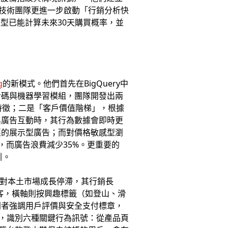
。技術團隊更進一步啟動「行銷分析快
型已能計算未來30天購買概率，並
g
的新模式。他們首先在BigQuery中
令碼與機器學習模組，團隊開發出兩
特徵；二是「客戶價值階梯」，根據
與廣告互動時，其行為數據會即時更
惠的展示型廣告；而對價格敏感型瀏
%，而廣告浪費減少35%。更重要的
引。
對本土市場成長停滯，其行銷長
新客與舊客，橫軸則按興趣標籤（如登山、滑
問者強調用戶評價與安全支付標章，
系統，識別六種關鍵行為訊號：從產品頁