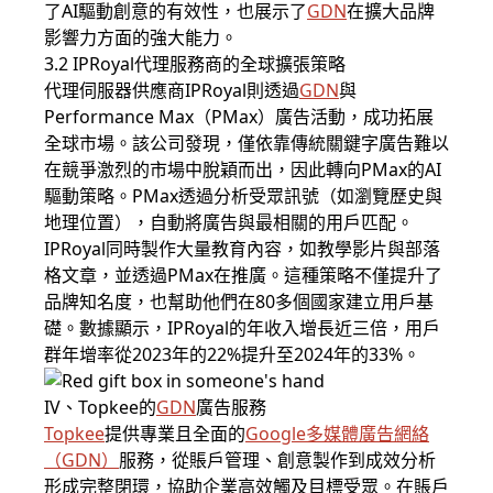
了AI驅動創意的有效性，也展示了
GDN
在擴大品牌
影響力方面的強大能力。
3.2 IPRoyal代理服務商的全球擴張策略
代理伺服器供應商IPRoyal則透過
GDN
與
Performance Max（PMax）廣告活動，成功拓展
全球市場。該公司發現，僅依靠傳統關鍵字廣告難以
在競爭激烈的市場中脫穎而出，因此轉向PMax的AI
驅動策略。PMax透過分析受眾訊號（如瀏覽歷史與
地理位置），自動將廣告與最相關的用戶匹配。
IPRoyal同時製作大量教育內容，如教學影片與部落
格文章，並透過PMax在推廣。這種策略不僅提升了
品牌知名度，也幫助他們在80多個國家建立用戶基
礎。數據顯示，IPRoyal的年收入增長近三倍，用戶
群年增率從2023年的22%提升至2024年的33%。
IV、Topkee的
GDN
廣告服務
Topkee
提供專業且全面的
Google多媒體廣告
網絡
（
GDN
）
服務，從賬戶管理、創意製作到成效分析
形成完整閉環，協助企業高效觸及目標受眾。在賬戶