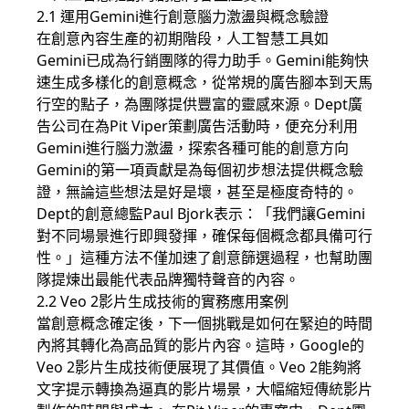
2.1 運用Gemini進行創意腦力激盪與概念驗證
在創意內容生產的初期階段，人工智慧工具如
Gemini已成為行銷團隊的得力助手。Gemini能夠快
速生成多樣化的創意概念，從常規的廣告腳本到天馬
行空的點子，為團隊提供豐富的靈感來源。Dept廣
告公司在為Pit Viper策劃廣告活動時，便充分利用
Gemini進行腦力激盪，探索各種可能的創意方向
Gemini的第一項貢獻是為每個初步想法提供概念驗
證，無論這些想法是好是壞，甚至是極度奇特的。
Dept的創意總監Paul Bjork表示：「我們讓Gemini
對不同場景進行即興發揮，確保每個概念都具備可行
性。」這種方法不僅加速了創意篩選過程，也幫助團
隊提煉出最能代表品牌獨特聲音的內容。
2.2 Veo 2影片生成技術的實務應用案例
當創意概念確定後，下一個挑戰是如何在緊迫的時間
內將其轉化為高品質的影片內容。這時，Google的
Veo 2影片生成技術便展現了其價值。Veo 2能夠將
文字提示轉換為逼真的影片場景，大幅縮短傳統影片