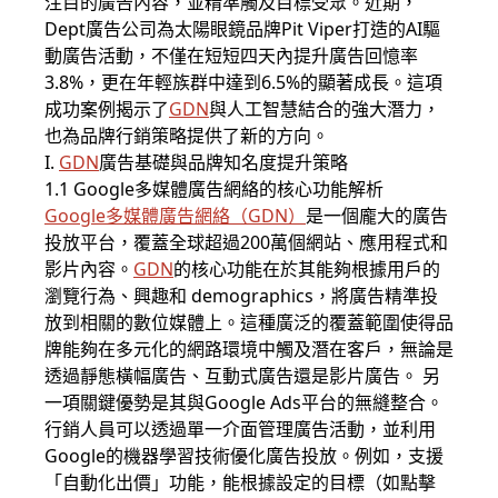
注目的廣告內容，並精準觸及目標受眾。近期，
Dept廣告公司為太陽眼鏡品牌Pit Viper打造的AI驅
動廣告活動，不僅在短短四天內提升廣告回憶率
3.8%，更在年輕族群中達到6.5%的顯著成長。這項
成功案例揭示了
GDN
與人工智慧結合的強大潛力，
也為品牌行銷策略提供了新的方向。
I.
GDN
廣告基礎與品牌知名度提升策略
1.1 Google多媒體廣告網絡的核心功能解析
Google多媒體廣告
網絡（
GDN
）
是一個龐大的廣告
投放平台，覆蓋全球超過200萬個網站、應用程式和
影片內容。
GDN
的核心功能在於其能夠根據用戶的
瀏覽行為、興趣和 demographics，將廣告精準投
放到相關的數位媒體上。這種廣泛的覆蓋範圍使得品
牌能夠在多元化的網路環境中觸及潛在客戶，無論是
透過靜態橫幅廣告、互動式廣告還是影片廣告。 另
一項關鍵優勢是其與Google Ads平台的無縫整合。
行銷人員可以透過單一介面管理廣告活動，並利用
Google的機器學習技術優化廣告投放。例如，支援
「自動化出價」功能，能根據設定的目標（如點擊