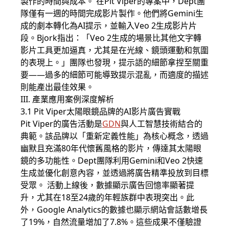
製作的時間與成本。 在Pit Viper的專案中，Dept團
隊僅有一週的時間完成影片製作。他們將Gemini生
成的劇本轉化為AI提示，並輸入Veo 2生成影片片
段。Bjork指出：「Veo 2生成的場景比其他文字轉
影片工具更加逼真，尤其是在光線、鏡頭運動和氛圍
的表現上。」團隊也發現，提示語的細節拿捏至關重
要——過多的細節可能導致提示混亂，而適度的描述
則能產出最佳效果。
III. 產業應用案例深度解析
3.1 Pit Viper太陽眼鏡品牌的AI影片廣告實戰
Pit Viper的廣告活動是
GDN
與人工智慧技術結合的
典範。該品牌以「重新定義性能」為核心概念，透過
幽默且充滿80年代懷舊風格的影片，傳達其太陽眼
鏡的多功能性。Dept團隊利用Gemini和Veo 2快速
生成並優化創意內容，並透過將廣告精準投放到目標
受眾。 活動上線後，數據顯示廣告回憶率顯著提
升，尤其在18至24歲的年輕族群中表現突出。此
外，Google Analytics的數據也顯示網站會話數增長
了19%，自然流量增加了7.8%。這些成果不僅驗證