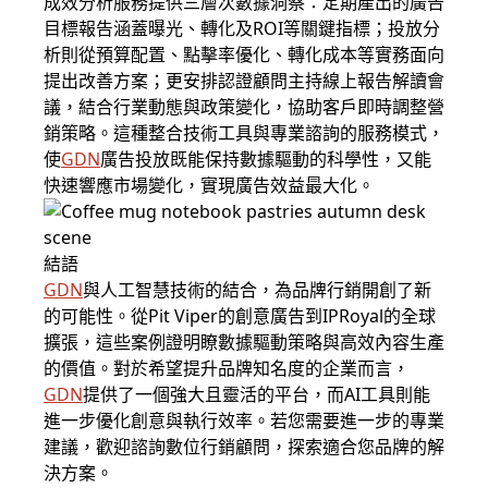
成效分析服務提供三層次數據洞察：定期產出的廣告
目標報告涵蓋曝光、轉化及ROI等關鍵指標；投放分
析則從預算配置、點擊率優化、轉化成本等實務面向
提出改善方案；更安排認證顧問主持線上報告解讀會
議，結合行業動態與政策變化，協助客戶即時調整營
銷策略。這種整合技術工具與專業諮詢的服務模式，
使
GDN
廣告投放既能保持數據驅動的科學性，又能
快速響應市場變化，實現廣告效益最大化。
結語
GDN
與人工智慧技術的結合，為品牌行銷開創了新
的可能性。從Pit Viper的創意廣告到IPRoyal的全球
擴張，這些案例證明瞭數據驅動策略與高效內容生產
的價值。對於希望提升品牌知名度的企業而言，
GDN
提供了一個強大且靈活的平台，而AI工具則能
進一步優化創意與執行效率。若您需要進一步的專業
建議，歡迎諮詢數位行銷顧問，探索適合您品牌的解
決方案。