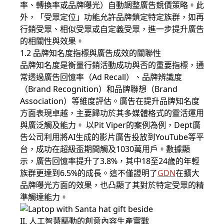
率、轉換率或品牌曝光）自動調整廣告競價策略。此
外，「受眾定位」功能允許品牌鎖定特定族群，如再
行銷受眾、相似受眾或自定義受眾，進一步提升廣告
的相關性與效果。
1.2 品牌知名度指標與廣告成效的關聯性
品牌知名度是衡量行銷活動成功與否的重要指標，通
常透過廣告回憶率（Ad Recall）、品牌辨識度
（Brand Recognition）和品牌聯想（Brand
Association）等維度評估。廣告在提升品牌知名度
方面表現卓越，主要歸功於其多媒體格式的靈活運用
與廣泛觸及能力。 以Pit Viper的案例為例，Dept廣
告公司利用將AI生成的影片廣告投放到YouTube等平
台，成功在超級盃期間觸及1030萬用戶。數據顯
示，廣告回憶率提升了3.8%，其中18至24歲的年輕
族群更達到6.5%的成長。這不僅證明了
GDN
在擴大
品牌曝光方面的效果，也凸顯了其對於特定受眾的精
準觸達能力。
II. 人工智慧驅動的創意內容生產實戰