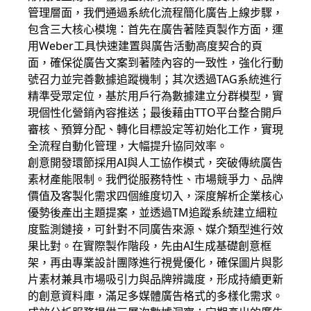
管理層面，我們通過系統化流程簡化廣告上線步驟，
包含三大核心模塊：首先在廣告著陸頁製作方面，運
用Weber工具快速建置與廣告活動高度契合的頁
面，確保從廣告文案到著陸內容的一致性，強化行動
號召力並完善數據追蹤機制；其次透過TAG系統進行
精準受眾定位，基於用戶行為數據建立分群模型，實
現個性化營銷內容推送；最後藉由TTO平台整合開戶
審核、預算分配、轉化目標設定等初始化工作，實現
全流程自動化管理，大幅提升協同效率。
創意開發環節採用AI與人工協作模式，突破傳統廣告
素材產能限制。我們從服務特性、市場競爭力、品牌
價值及客製化需求四個維度切入，深度解析企業核心
優勢後產出主題提案，並透過TM追蹤系統建立細粒
度監測鏈接，可針對不同廣告來源、媒介類型進行效
果比對。在實際製作階段，先由AI生成基礎創意框
架，再由專業設計團隊進行視覺優化，確保圖片與影
片素材兼具市場吸引力與品牌辨識度，形成持續更新
的創意資料庫，滿足多媒體廣告格式的多樣化需求。