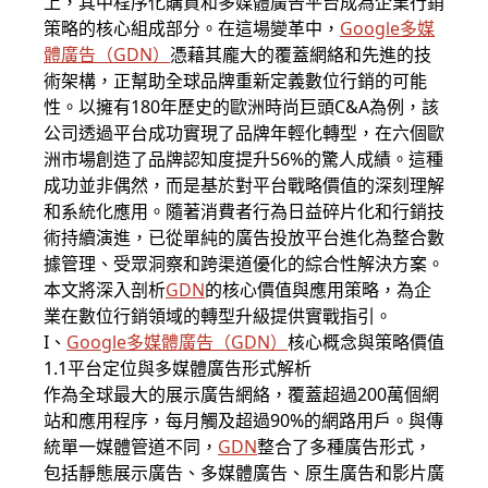
上，其中程序化購買和多媒體廣告平台成為企業行銷
策略的核心組成部分。在這場變革中，
Google多媒
體廣告
（
GDN
）
憑藉其龐大的覆蓋網絡和先進的技
術架構，正幫助全球品牌重新定義數位行銷的可能
性。以擁有180年歷史的歐洲時尚巨頭C&A為例，該
公司透過平台成功實現了品牌年輕化轉型，在六個歐
洲市場創造了品牌認知度提升56%的驚人成績。這種
成功並非偶然，而是基於對平台戰略價值的深刻理解
和系統化應用。隨著消費者行為日益碎片化和行銷技
術持續演進，已從單純的廣告投放平台進化為整合數
據管理、受眾洞察和跨渠道優化的綜合性解決方案。
本文將深入剖析
GDN
的核心價值與應用策略，為企
業在數位行銷領域的轉型升級提供實戰指引。
I、
Google多媒體廣告
（
GDN
）
核心概念與策略價值
1.1平台定位與多媒體廣告形式解析
作為全球最大的展示廣告網絡，覆蓋超過200萬個網
站和應用程序，每月觸及超過90%的網路用戶。與傳
統單一媒體管道不同，
GDN
整合了多種廣告形式，
包括靜態展示廣告、多媒體廣告、原生廣告和影片廣