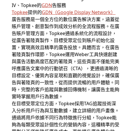
IV、Topkee的
GDN
告服務
Topkee
提供的
GDN
（
Google Display Network
）
廣告服務是一個全方位的數位廣告解決方案，涵蓋從
賬戶管理、創意製作到成效分析的全流程服務。在廣
告賬戶管理方面，Topkee通過系統化的流程設計，
從廣告著陸頁製作、目標受眾定位到賬戶初始化設
置，實現高效且精準的廣告投放。具體而言，在廣告
著陸頁製作環節，Topkee運用Weber工具快速創建
與廣告活動高度匹配的著陸頁，這些頁面不僅能完美
呼應廣告文案中的行動號召（CTA），更通過清晰的
目標設定、優質內容呈現和直觀的視覺設計，確保廣
告與著陸頁的一致性，從而提供流暢的用戶體驗。同
時，完整的客戶追蹤與數據回傳機制，讓廣告主能夠
實時掌握用戶行為數據。
在目標受眾定位方面，Topkee採用TAG追蹤技術深
入分析用戶行為與互動數據，建立詳細的用戶畫像。
通過將用戶依據不同行為特徵進行分組，Topkee能
夠為每類受眾設計個性化的營銷內容，這種精準的受