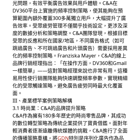
光問題，有效平衡廣告效果與用戶體驗。C&A在
DV360平台上實施的頻率控制策略，使其能夠在預
算範圍內額外覆蓋300多萬獨立用戶，大幅提升了廣
告效率。受眾疲勞管理不僅關乎技術設定，更涉及深
度的數據分析和策略調整。C&A團隊發現，根據目標
受眾的反應和所在國家/地區，不同廣告格式（如可
跳過廣告、不可跳過廣告和片頭廣告）需要採用差異
化的頻率控制策略。Franziska Mayer，C&A的線上
品牌行銷經理指出：「在操作方面，DV360和Gmail
一樣簡單」——這對策略經理來說也非常有用。這種
易用性使行銷團隊能夠快速調整頻率參數，實現精細
化的受眾觸達策略，避免廣告疲勞同時最大化覆蓋
面。
III、產業標竿案例策略解構
3.1 時尚業：C&A的品牌提升策略
C&A作為擁有180多年歷史的時尚零售品牌，其成功
的數位轉型策略為傳統企業提供了寶貴借鑑。面對年
輕消費者逐漸遠離傳統媒體的挑戰，C&A進行了全面
的傳播策略重構，將
GDN
特別是序列化廣告作為品