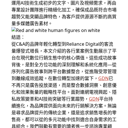
運用AI技術生成初步的文字、圖片及視頻需求，再由
專業設計團隊進行精細化加工，確保成品既符合市場
趨勢又能突顯品牌特色，為客戶提供源源不斷的高質
量多媒體廣告素材。
結語：
從C&A的品牌年輕化轉型到Reliance Digital的客流
量爆發式增長，本文介紹的各行業案例生動展示了平
台在現代數位行銷生態中的核心價值。這些成功故事
背後，是對全方位功能的深刻理解和系統化應用—從
序列化廣告敘事到跨平台數據整合，從進階受眾管理
到離線成效追蹤。在數位轉型加速的當下，
GDN
已
不再只是廣告投放渠道，而是整合數據洞察、創意優
化和效果衡量的戰略性平台。面對連網電視興起、隱
私政策變革和AI技術突破等行業趨勢，
GDN
平台持
續進化，為品牌提供面向未來的行銷解決方案。無論
是尋求品牌提升的傳統企業，還是追求銷售增長的零
售商，都可以從的多元功能中找到適合自身需求的工
具組合。我們鼓勵有需要的讀者進一步諮詢專業顧