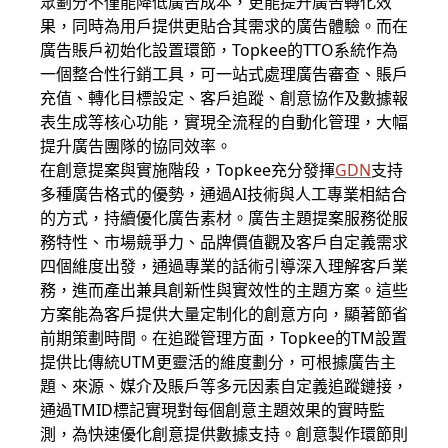
眾劃分不僅能降低廣告成本，更能提升廣告轉化效
果，同時為用戶提供更貼合其需求的廣告體驗。而在
廣告賬戶初始化設置環節，Topkee的TTO系統作為
一個整合性行銷工具，可一站式處理廣告審查、賬戶
充值、轉化目標設定、客戶追蹤、創意協作及數據報
表生成等核心功能，實現全流程的自動化管理，大幅
提升廣告團隊的協同效率。
在創意提案與實施階段，Topkee充分發揮
GDN
支持
多種廣告格式的優勢，通過AI技術與人工專業相結合
的方式，持續優化廣告素材。廣告主題提案服務從服
務特性、市場競爭力、品牌價值觀及客戶自定義需求
四個維度出發，通過專業的話術引導深入理解客戶業
務，進而產出兼具創新性與實效性的主題方案。這些
方案能為客戶提供大量定制化的創意方向，顯著節省
前期策劃時間。在追蹤管理方面，Topkee的TM設置
提供比傳統UTM更靈活的維度劃分，可根據廣告主
題、來源、媒介及賬戶等多元因素自定義追蹤鏈接，
通過TMID標記實現對每個創意主題效果的實時監
測，為快速優化創意提供數據支持。創意製作環節則