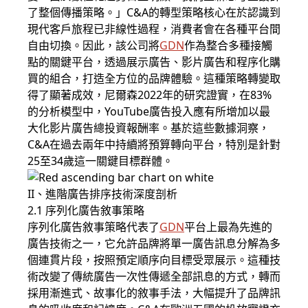
了整個傳播策略。」C&A的轉型策略核心在於認識到
現代客戶旅程已非線性過程，消費者會在各種平台間
自由切換。因此，該公司將
GDN
作為整合多種接觸
點的關鍵平台，透過展示廣告、影片廣告和程序化購
買的組合，打造全方位的品牌體驗。這種策略轉變取
得了顯著成效，尼爾森2022年的研究證實，在83%
的分析模型中，YouTube廣告投入應有所增加以最
大化影片廣告總投資報酬率。基於這些數據洞察，
C&A在過去兩年中持續將預算轉向平台，特別是針對
25至34歲這一關鍵目標群體。
II、進階廣告排序技術深度剖析
2.1 序列化廣告敘事策略
序列化廣告敘事策略代表了
GDN
平台上最為先進的
廣告技術之一，它允許品牌將單一廣告訊息分解為多
個連貫片段，按照預定順序向目標受眾展示。這種技
術改變了傳統廣告一次性傳遞全部訊息的方式，轉而
採用漸進式、故事化的敘事手法，大幅提升了品牌訊