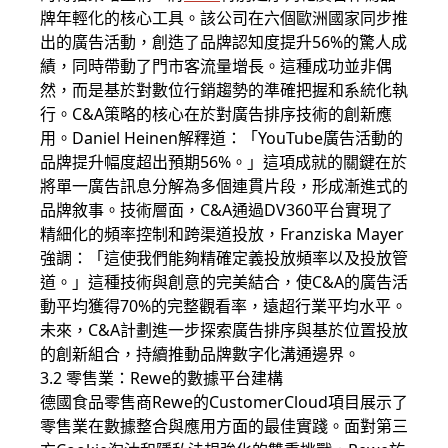
牌年輕化的核心工具。該公司在六個歐洲國家同步推
出的廣告活動，創造了品牌認知度提升56%的驚人成
績，同時帶動了門市客流量增長。這種成功並非偶
然，而是基於對數位行銷趨勢的準確把握和系統化執
行。C&A策略的核心在於對廣告排序技術的創新應
用。Daniel Heinen解釋道：「YouTube廣告活動的
品牌提升幅度超出預期56%。」這項成就的關鍵在於
將單一廣告訊息分解為多個連貫片段，形成漸進式的
品牌敘事。技術層面，C&A通過DV360平台實現了
精細化的頻率控制和跨渠道投放，Franziska Mayer
強調：「這使我們能夠精確定義投放頻率以及投放管
道。」這種技術與創意的完美結合，使C&A的廣告活
動平均獲得70%的完整觀看率，遠超行業平均水平。
未來，C&A計劃進一步探索廣告排序與基於位置投放
的創新組合，持續推動品牌數字化溝通邊界。
3.2 零售業：Rewe的數據平台建構
德國食品零售商Rewe的CustomerCloud項目展示了
零售業在數據整合與應用方面的最佳實踐。面對第三