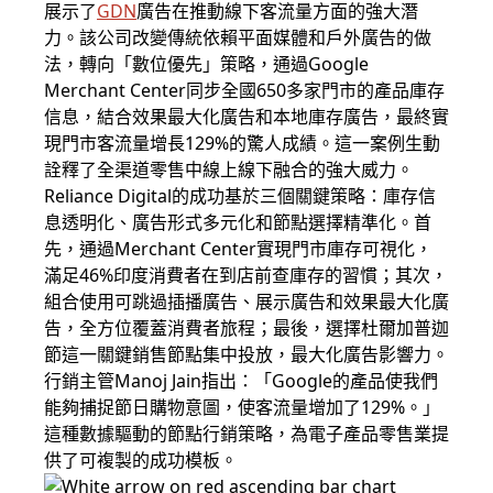
展示了
GDN
廣告在推動線下客流量方面的強大潛
力。該公司改變傳統依賴平面媒體和戶外廣告的做
法，轉向「數位優先」策略，通過Google
Merchant Center同步全國650多家門市的產品庫存
信息，結合效果最大化廣告和本地庫存廣告，最終實
現門市客流量增長129%的驚人成績。這一案例生動
詮釋了全渠道零售中線上線下融合的強大威力。
Reliance Digital的成功基於三個關鍵策略：庫存信
息透明化、廣告形式多元化和節點選擇精準化。首
先，通過Merchant Center實現門市庫存可視化，
滿足46%印度消費者在到店前查庫存的習慣；其次，
組合使用可跳過插播廣告、展示廣告和效果最大化廣
告，全方位覆蓋消費者旅程；最後，選擇杜爾加普迦
節這一關鍵銷售節點集中投放，最大化廣告影響力。
行銷主管Manoj Jain指出：「Google的產品使我們
能夠捕捉節日購物意圖，使客流量增加了129%。」
這種數據驅動的節點行銷策略，為電子產品零售業提
供了可複製的成功模板。