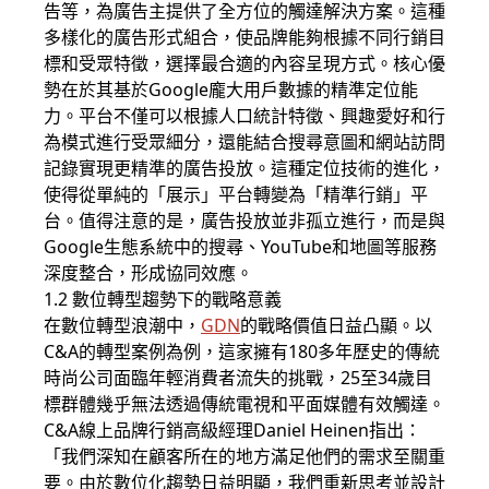
告等，為廣告主提供了全方位的觸達解決方案。這種
多樣化的廣告形式組合，使品牌能夠根據不同行銷目
標和受眾特徵，選擇最合適的內容呈現方式。核心優
勢在於其基於Google龐大用戶數據的精準定位能
力。平台不僅可以根據人口統計特徵、興趣愛好和行
為模式進行受眾細分，還能結合搜尋意圖和網站訪問
記錄實現更精準的廣告投放。這種定位技術的進化，
使得從單純的「展示」平台轉變為「精準行銷」平
台。值得注意的是，廣告投放並非孤立進行，而是與
Google生態系統中的搜尋、YouTube和地圖等服務
深度整合，形成協同效應。
1.2 數位轉型趨勢下的戰略意義
在數位轉型浪潮中，
GDN
的戰略價值日益凸顯。以
C&A的轉型案例為例，這家擁有180多年歷史的傳統
時尚公司面臨年輕消費者流失的挑戰，25至34歲目
標群體幾乎無法透過傳統電視和平面媒體有效觸達。
C&A線上品牌行銷高級經理Daniel Heinen指出：
「我們深知在顧客所在的地方滿足他們的需求至關重
要。由於數位化趨勢日益明顯，我們重新思考並設計