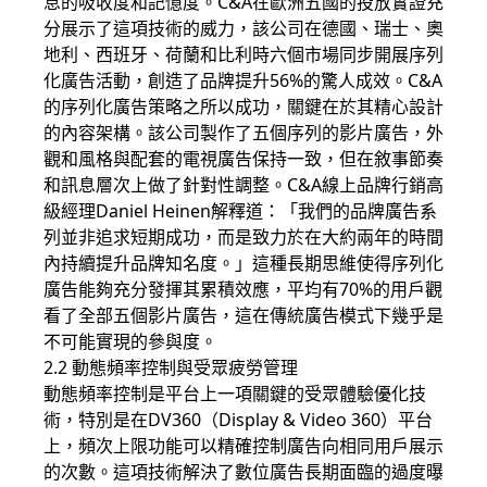
息的吸收度和記憶度。C&A在歐洲五國的投放實證充
分展示了這項技術的威力，該公司在德國、瑞士、奧
地利、西班牙、荷蘭和比利時六個市場同步開展序列
化廣告活動，創造了品牌提升56%的驚人成效。C&A
的序列化廣告策略之所以成功，關鍵在於其精心設計
的內容架構。該公司製作了五個序列的影片廣告，外
觀和風格與配套的電視廣告保持一致，但在敘事節奏
和訊息層次上做了針對性調整。C&A線上品牌行銷高
級經理Daniel Heinen解釋道：「我們的品牌廣告系
列並非追求短期成功，而是致力於在大約兩年的時間
內持續提升品牌知名度。」這種長期思維使得序列化
廣告能夠充分發揮其累積效應，平均有70%的用戶觀
看了全部五個影片廣告，這在傳統廣告模式下幾乎是
不可能實現的參與度。
2.2 動態頻率控制與受眾疲勞管理
動態頻率控制是平台上一項關鍵的受眾體驗優化技
術，特別是在DV360（Display & Video 360）平台
上，頻次上限功能可以精確控制廣告向相同用戶展示
的次數。這項技術解決了數位廣告長期面臨的過度曝