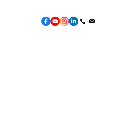
Topkee —— 您的全棧行銷合作夥伴
服務
效益型Google廣告服務
效益型Meta廣告服務
LeadGeneration廣告服務
營銷網頁製作
智能素材優化
產品
Weber Web builder
TTO CDP 營銷歸因
Leadbox 智能獲客
YIS 內容營銷
YME 對話營銷