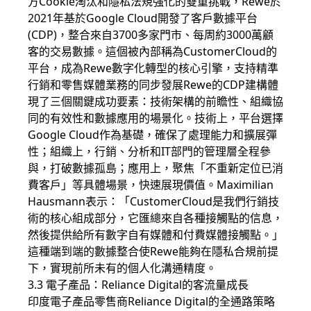
方Cookie淘汰和隱私法規強化的雙重挑戰，Rewe於
2021年基於Google Cloud開發了客戶數據平台
(CDP)，整合來自3700多家門市、每周約3000萬顧
客的交易數據。這個被內部稱為CustomerCloud的
平台，成為Rewe數字化轉型的核心引擎，支持精準
行銷和零售媒體業務的同步發展Rewe的CDP建構體
現了三個關鍵成功要素：技術架構的前瞻性、組織協
同的有效性和數據應用的場景化。技術上，平台選擇
Google Cloud作為基礎，確保了處理能力和擴展彈
性；組織上，行銷、分析和IT部門的管理層全程參
與，打破數據孤島；應用上，聚焦「不重新定位已消
費客戶」等具體場景，快速展現價值。Maximilian
Hausmann表示：「CustomerCloud是我們行銷技
術的核心組成部分，它匯總來自各種接觸點的信息，
然後提供給所有數字自有媒體和付費媒體接觸點。」
這種端到端的數據整合使Rewe能夠在隱私合規前提
下，實現前所未有的個人化溝通精度。
3.3 電子產品：Reliance Digital的客流量成長
印度電子產品零售商Reliance Digital的全通路策略