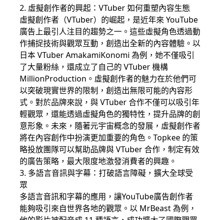
2. 虛擬創作者的興起：VTuber 如何重塑內容生態
虛擬創作者（VTuber）的崛起，是近年來
YouTube
廣告
上最引人注目的趨勢之一。這些虛擬角色透過動
作捕捉技術與觀眾互動，創造出全新的內容體驗。以
日本 VTuber AmakamiKonomi 為例，她不僅吸引
了大量粉絲，還成立了自己的 VTuber 機構
MillionProduction。虛擬創作者的魅力在於他們可
以突破現實世界的限制，創造出無限可能的內容形
式。對於品牌來說，與 VTuber 合作不僅可以吸引年
輕觀眾，還能透過虛擬角色的獨特性，提升品牌的創
意形象。未來，隨著元宇宙概念的發展，虛擬創作者
將在內容創作中扮演更加重要的角色。Topkee 的策
略投放團隊可以幫助品牌與 VTuber 合作，制定有效
的廣告策略，最大限度地激發消費者的興趣。
3. 多語言音訊與字幕：打破語言障礙，擴大全球受
眾
多語言音訊和字幕的應用，讓
YouTube廣告
創作者
能夠吸引來自世界各地的觀眾。以 MrBeast 為例，