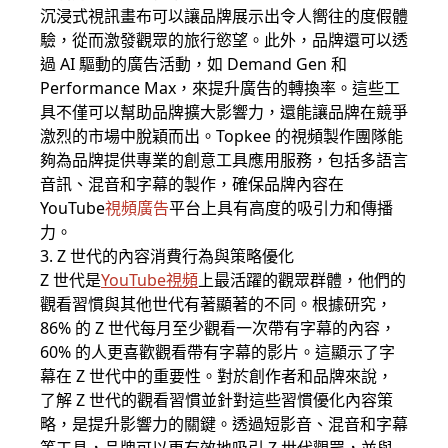
沉浸式視訊畫布可以讓品牌展示出令人嚮往的度假體
驗，從而激發觀眾的旅行慾望。此外，品牌還可以透
過 AI 驅動的廣告活動，如 Demand Gen 和
Performance Max，來提升廣告的轉換率。這些工
具不僅可以幫助品牌擴大影響力，還能讓品牌在競爭
激烈的市場中脫穎而出。Topkee 的視頻製作團隊能
夠為品牌提供專業的創意工具應用服務，包括多語言
音訊、混音和字幕的製作，確保品牌內容在
YouTube
視頻廣告
平台上具有高度的吸引力和傳播
力。
3. Z 世代的內容消費行為與策略優化
Z 世代是
YouTube視頻
上最活躍的觀眾群體，他們的
觀看習慣與其他世代有著顯著的不同。根據研究，
86% 的 Z 世代每月至少觀看一次帶有字幕的內容，
60% 的人更喜歡觀看帶有字幕的影片。這顯示了字
幕在 Z 世代中的重要性。對於創作者和品牌來說，
了解 Z 世代的觀看習慣並針對這些習慣優化內容策
略，是提升影響力的關鍵。透過短影音、混音和字幕