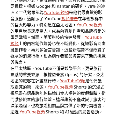
們的娛樂方式，更成為創作者、品牌與觀眾之間的重
要橋樑。根據 Google 和 Kantar 的研究，78% 的澳
洲 Z 世代觀眾認為
YouTube視頻
是他們最喜歡的影
音服務，這顯示了 YouTube
視頻廣告
在年輕族群中
的巨大影響力。特別是在亞太地區，
YouTube視頻
的用戶增長速度驚人，成為內容創作者和品牌行銷的
重要戰場。然而，隨著科技的快速發展，
YouTube
視頻
上的內容創作趨勢也在不斷變化，從短影音到虛
擬創作者，再到多語言音訊，這些新趨勢不僅改變了
觀眾的消費行為，也為創作者和品牌帶來了新的挑戰
與機會。
在亞太地區，YouTube不僅是娛樂平台，更是旅行
靈感的重要來源。根據益普索 (Ipsos) 的研究，亞太
地區的旅客在計畫旅行時，
YouTube視頻
是他們獲
取靈感的第一來源。
YouTube視頻
Shorts 的沉浸式
視訊畫布讓品牌能夠描繪出令人嚮往的度假體驗，從
而激發旅客的旅行慾望。這種趨勢不僅改變了旅客的
決策過程，也為旅遊相關品牌提供了新的行銷機會。
透過
YouTube視頻
Shorts 和 AI 驅動的廣告活動，