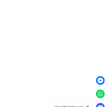
TTO Funnel Tuning Agent
產品
Weber Web builder
TTO CDP 營銷歸因
Leadbox 智能獲客
YIS 內容營銷
YME 對話營銷
Topkee Cloud 营销整合
Topkee
關於我們
聯絡我們
Topkee動態
Topkee理念
隱私政策
×
© 2011–2026 Topkee Media. All rights reserved.
Chat with Topkee now