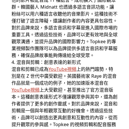
他的影片被配音成 11 種語言，成功擴大了國際觀眾
群。韓國藝人 Midnatt 也透過多語言音訊功能，讓
粉絲可以用六種語言收聽他的音樂影片。這種技術不
僅打破了語言障礙，還讓創作者的內容更具包容性。
對於品牌來說，多語言音訊和字幕是進入國際市場的
重要工具。透過這些技術，品牌可以更有效地與全球
觀眾溝通，並提升品牌的國際影響力。Topkee 的專
業視頻製作團隊可以為品牌提供多語言音訊和字幕服
務，確保品牌故事能夠傳達給全球受眾。
4. 混音與剪輯：創意表達的新形式
混音和剪輯已成為
YouTube視頻
上的熱門趨勢，特
別是在 Z 世代中廣受歡迎。英國藝術家 Raye 的混音
作品就是一個成功的例子，她的加速版本混音在
YouTube視頻
上大受歡迎，甚至推出了官方混音版
本。這種創意表達形式不僅讓觀眾參與其中，還為創
作者提供了更多的創作靈感。對於品牌來說，混音和
剪輯是一個與年輕觀眾互動的好機會。透過這些技
術，品牌可以創造出更具創意和互動性的內容，從而
提升觀眾的參與感。Topkee 的視頻剪輯和配音服務