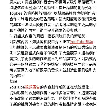
牌來說，與虛擬創作者合作不僅可以吸引年輕觀眾，
還能透過虛擬角色的獨特性，提升品牌的創意形象。
Topkee 的策略投放團隊可以幫助品牌與虛擬創作者
合作，制定有效的廣告策略，最大限度地激發消費者
的興趣。透過虛擬創作者，品牌可以創造出更具創意
和互動性的內容，從而提升觀眾的參與感。
3. 對話式內容的興起：播客與脫口秀的新趨勢
對話式內容，如播客和脫口秀，正在
YouTube視頻
上迅速崛起。以韓國喜劇演員劉在石的脫口秀節目為
例，這種對話式內容不僅吸引了大量觀眾，還為創作
者提供了更多的創作靈感。對於品牌來說，對話式內
容是一個與觀眾互動的好機會，透過這些內容，品牌
可以更深入地了解觀眾的需求，並創造出更具吸引力
的內容。
結論
YouTube
視頻廣告
的內容創作趨勢正在快速變化，
從短影音到虛擬創作者，再到多語言音訊，這些趨勢
不僅改變了觀眾的消費行為，也為創作者和品牌帶來
了新的挑戰與機會。對於創作者和品牌來說，擁抱這