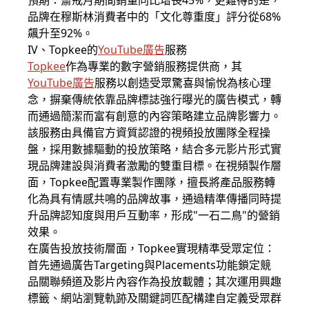
預期：齋戒月期間銷量同比增長45%，更難得的是，
品牌在穆斯林消費者中的「文化尊重度」評分從68%
飆升至92%。
IV、Topkee的
YouTube廣告
服務
Topkee
作為專業的數字營銷服務提供商，其
YouTube廣告
服務以創造受眾驚喜與愉悅為核心理
念，摒棄傳統依靠品牌標誌強行曝光的廣告模式，轉
而通過簡潔而富有創意的內容策略建立品牌影響力。
該服務由具備官方資質認證的視頻投放團隊全程操
盤，採用數據驅動的投放策略，結合多元影片形式實
現品牌建設與消費者激勵的雙重目標。在視頻製作層
面，Topkee配置專業製作團隊，擅長將產品服務轉
化為具有情感共鳴的品牌故事，通過精準傳播同時提
升品牌認知度與用戶互動率，形成"一石二鳥"的營銷
效果。
在廣告投放技術層面，Topkee實現精準受眾定位：
首先通過廣告Targeting與Placements功能鎖定競
品關聯頻道及影片內容作為投放載體；其次運用興趣
標籤、網站瀏覽軌跡及關鍵詞匹配構建自定義受眾群