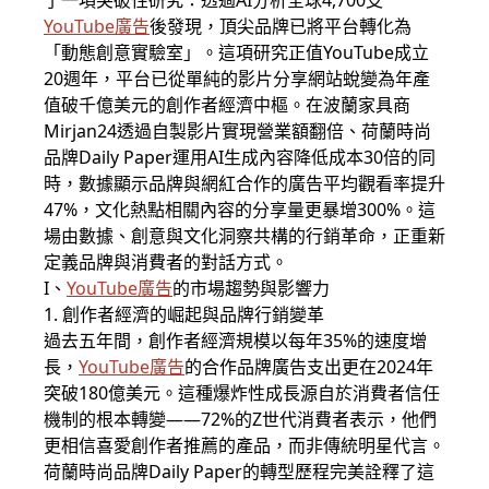
了一項突破性研究：透過AI分析全球4,700支
YouTube廣告
後發現，頂尖品牌已將平台轉化為
「動態創意實驗室」。這項研究正值
YouTube
成立
20週年，平台已從單純的影片分享網站蛻變為年產
值破千億美元的創作者經濟中樞。在波蘭家具商
Mirjan24透過自製影片實現營業額翻倍、荷蘭時尚
品牌Daily Paper運用AI生成內容降低成本30倍的同
時，數據顯示品牌與網紅合作的廣告平均觀看率提升
47%，文化熱點相關內容的分享量更暴增300%。這
場由數據、創意與文化洞察共構的行銷革命，正重新
定義品牌與消費者的對話方式。
I、
YouTube廣告
的市場趨勢與影響力
1. 創作者經濟的崛起與品牌行銷變革
過去五年間，創作者經濟規模以每年35%的速度增
長，
YouTube廣告
的合作品牌廣告支出更在2024年
突破180億美元。這種爆炸性成長源自於消費者信任
機制的根本轉變——72%的Z世代消費者表示，他們
更相信喜愛創作者推薦的產品，而非傳統明星代言。
荷蘭時尚品牌Daily Paper的轉型歷程完美詮釋了這