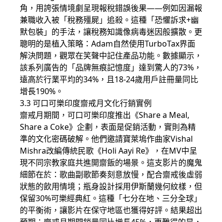
角，用誇張情境劇呈現報稅錯誤後果——例如因漏報
兼職收入被「稅務殭屍」追殺。這種「恐懼訴求+幽
默包裝」的手法，讓稅務知識像病毒迷因般擴散。更
聰明的是植入策略：Adam自然使用TurboTax界面
解決問題，觀眾在笑聲中記住產品功能。數據顯示，
該系列廣告的「品牌無痕記憶度」達到驚人的73%，
遠高於行業平均的34%，且18-24歲用戶註冊量同比
增長190%。
3.3 可口可樂印度齋戒月文化行銷實例
齋戒月期間，可口可樂印度推出《Share a Meal,
Share a Coke》企劃，表面是促銷活動，實則為精
準的文化密碼破解。他們邀請寶萊塢作曲家Vishal
Mishra改編傳統民歌《Holi Aayi Re》，在MV中呈
現不同宗教家庭共進開齋飯的場景。這支影片的魔鬼
細節在於：歌曲副歌節奏刻意放慢，配合齋戒後虛弱
狀態的飲用情境；瓶身設計採用伊斯蘭幾何紋樣，但
保留30%可樂經典紅。這種「七分在地、三分全球」
的平衡術，讓影片在保守地區也獲得好評。結果超出