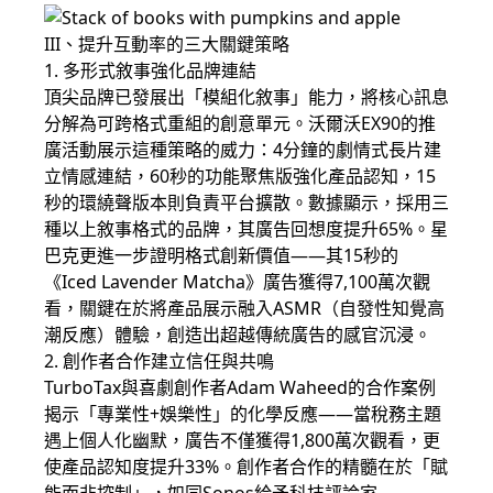
III、提升互動率的三大關鍵策略
1. 多形式敘事強化品牌連結
頂尖品牌已發展出「模組化敘事」能力，將核心訊息
分解為可跨格式重組的創意單元。沃爾沃EX90的推
廣活動展示這種策略的威力：4分鐘的劇情式長片建
立情感連結，60秒的功能聚焦版強化產品認知，15
秒的環繞聲版本則負責平台擴散。數據顯示，採用三
種以上敘事格式的品牌，其廣告回想度提升65%。星
巴克更進一步證明格式創新價值——其15秒的
《Iced Lavender Matcha》廣告獲得7,100萬次觀
看，關鍵在於將產品展示融入ASMR（自發性知覺高
潮反應）體驗，創造出超越傳統廣告的感官沉浸。
2. 創作者合作建立信任與共鳴
TurboTax與喜劇創作者Adam Waheed的合作案例
揭示「專業性+娛樂性」的化學反應——當稅務主題
遇上個人化幽默，廣告不僅獲得1,800萬次觀看，更
使產品認知度提升33%。創作者合作的精髓在於「賦