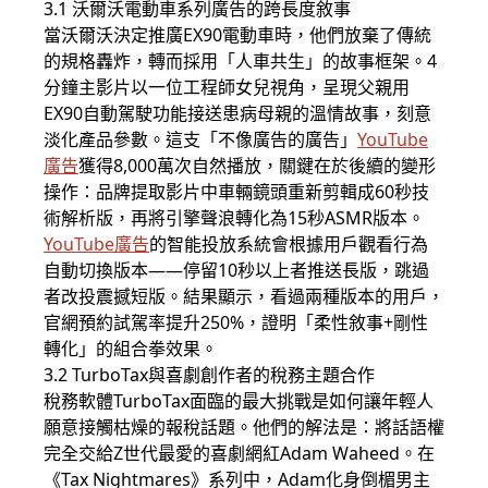
3.1 沃爾沃電動車系列廣告的跨長度敘事
當沃爾沃決定推廣EX90電動車時，他們放棄了傳統
的規格轟炸，轉而採用「人車共生」的故事框架。4
分鐘主影片以一位工程師女兒視角，呈現父親用
EX90自動駕駛功能接送患病母親的溫情故事，刻意
淡化產品參數。這支「不像廣告的廣告」
YouTube
廣告
獲得8,000萬次自然播放，關鍵在於後續的變形
操作：品牌提取影片中車輛鏡頭重新剪輯成60秒技
術解析版，再將引擎聲浪轉化為15秒ASMR版本。
YouTube廣告
的智能投放系統會根據用戶觀看行為
自動切換版本——停留10秒以上者推送長版，跳過
者改投震撼短版。結果顯示，看過兩種版本的用戶，
官網預約試駕率提升250%，證明「柔性敘事+剛性
轉化」的組合拳效果。
3.2 TurboTax與喜劇創作者的稅務主題合作
稅務軟體TurboTax面臨的最大挑戰是如何讓年輕人
願意接觸枯燥的報稅話題。他們的解法是：將話語權
完全交給Z世代最愛的喜劇網紅Adam Waheed。在
《Tax Nightmares》系列中，Adam化身倒楣男主