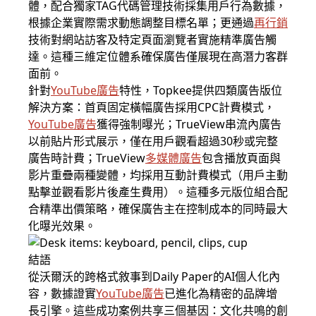
體，配合獨家TAG代碼管理技術採集用戶行為數據，
根據企業實際需求動態調整目標名單；更通過
再行銷
技術對網站訪客及特定頁面瀏覽者實施精準廣告觸
達。這種三維定位體系確保廣告僅展現在高潛力客群
面前。
針對
YouTube廣告
特性，Topkee提供四類廣告版位
解決方案：首頁固定橫幅廣告採用CPC計費模式，
YouTube廣告
獲得強制曝光；TrueView串流內廣告
以前貼片形式展示，僅在用戶觀看超過30秒或完整
廣告時計費；TrueView
多媒體廣告
包含播放頁面與
影片重疊兩種變體，均採用互動計費模式（用戶主動
點擊並觀看影片後產生費用）。這種多元版位組合配
合精準出價策略，確保廣告主在控制成本的同時最大
化曝光效果。
結語
從沃爾沃的跨格式敘事到Daily Paper的AI個人化內
容，數據證實
YouTube廣告
已進化為精密的品牌增
長引擎。這些成功案例共享三個基因：文化共鳴的創