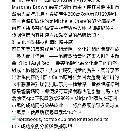
能而非控制」，如同Sonos給予科技評論家
Marques Brownlee完整創作自由，使其耳機評測自
然融入品牌訊息，最終產生300萬次觀看與12%轉化
率。更值得關注的是Michelle Khare的87分鐘品牌
內容，將多芬的價值主張無縫融入極限訓練紀錄片，
證明深度內容能建立超越交易的品牌信仰。
3. 文化熱點捕捉創造即時共感
可口可樂印度齋戒月行銷證明，文化行銷的關鍵在於
「參與而非借用」——品牌邀請當地音樂人創作主題
曲《Holi Aayi Re》，將產品轉化為文化慶典的自然
組成。數據顯示，與文化時刻同步的廣告，其分享率
是常規內容的4倍。Calm應用在美國大選期間推出的
《平靜無聲》廣告則展示另一種策略：當品牌精準對
應集體情緒時，即使沒有直接關聯也能引發共鳴，該
活動使App下載量激增280%。Mirjan24家具在德國
市場的成功同樣奠基於此——將產品展示融入足球文
化場景，使品牌搜尋量暴增10倍。
III、成功案例分析與數據驗證