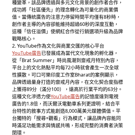
種變革，該品牌透過與多元文化背景的創作者合作，
成功將「社區優先」的理念轉化為可量化的商業價
值。當傳統廣告的注意力停留時間平均僅有8秒時，
創作者主導的內容卻能維持超過60秒的深度互動，
這種「信任溢價」使網紅合作從行銷選項升級為品牌
戰略核心。
2.
Y
ouTube
作為文化與商業交匯的核心平台
YouTube廣告
已發展成為當代文化現象的孵化器，
從「Brat Summer」時尚風潮到齋戒月特別內容，
平台上的文化熱點平均每72小時就會產生一次全球
性擴散。可口可樂印度工作室Bharat的案例顯示，
品牌透過量身打造的齋戒月內容，在文化契合度指標
上獲得89分（滿分100），遠高於行業平均的63分。
這種文化滲透力使
YouTube廣告
的記憶度達到電視
廣告的1.8倍，而沃爾沃電動車系列更證明，結合平
台特性的敘事方式能創造8,000萬美元媒體價值。平
台獨特的「搜尋+觀看」行為模式，讓品牌內容能同
時滿足功能需求與情感共鳴，形成完整的消費者決策
閉環。