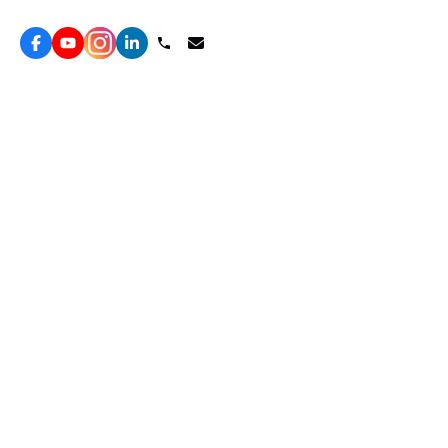
Topkee —— 您的全棧行銷合作夥伴
服務
效益型Google廣告服務
營銷增長方案
效益型Meta廣告服務
免費營銷診斷
LeadGeneration廣告服務
網站轉化提升
線索增長引擎
ROAS 分析
廣告效益管理
自然流量增長
ROAS提升
客戶留存營銷
Agent